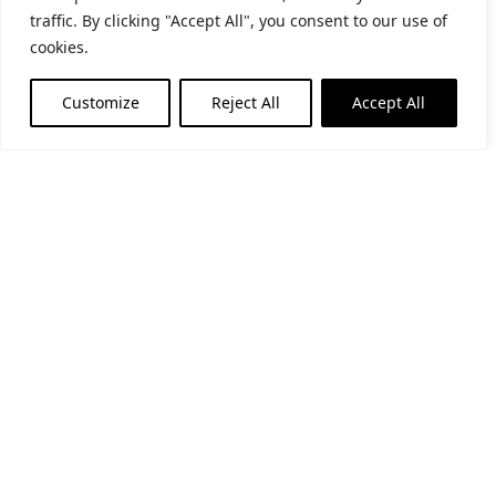
traffic. By clicking "Accept All", you consent to our use of
cookies.
Customize
Reject All
Accept All
Horari d’estiu
(de l’1 de juny al 30 de setembre)
Matins: De dimarts a diumenge i festius: 11-14h
Tardes: De dimarts a dissabte: 17-20h
Horari d’hivern
(de l’1 d’octubre al 31 de maig)
Matins: De dimarts a diumenge i festius: 10:30-14h
Tardes: De dijous a dissabte: 17-19h
Subscriu-te al butlletí