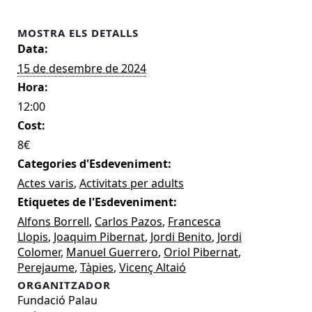
MOSTRA ELS DETALLS
Data:
15 de desembre de 2024
Hora:
12:00
Cost:
8€
Categories d'Esdeveniment:
Actes varis
,
Activitats per adults
Etiquetes de l'Esdeveniment:
Alfons Borrell
,
Carlos Pazos
,
Francesca
Llopis
,
Joaquim Pibernat
,
Jordi Benito
,
Jordi
Colomer
,
Manuel Guerrero
,
Oriol Pibernat
,
Perejaume
,
Tàpies
,
Vicenç Altaió
ORGANITZADOR
Fundació Palau