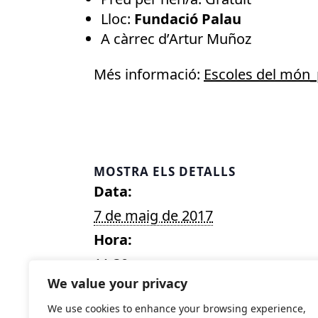
Lloc:
Fundació Palau
A càrrec d’Artur Muñoz
Més informació:
Escoles del món_
MOSTRA ELS DETALLS
Data:
7 de maig de 2017
Hora:
11:30
We value your privacy
Cost:
We use cookies to enhance your browsing experience,
Gratuït