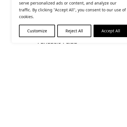
serve personalized ads or content, and analyze our
Categoria d'Esdeveniment:
traffic. By clicking "Accept All", you consent to our use of
Activitats Familiars
cookies.
Customize
Reject All
Accept All
RECINTE
Fundació Palau
Contacte
Horari d’
(de l’1 d
Carrer Riera, 54 08393 Caldes
Matins: 
d’Estrac
festius: 
+34 937 913 593
Tardes: D
fundaciopalau@fundaciopalau.cat