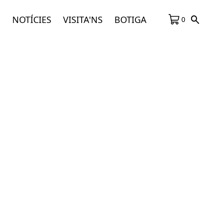
S
NOTÍCIES
VISITA'NS
BOTIGA
0
DVD. Filmosonor, S.A. Cinedis. Amb Ives
 Arnaut.
na: Enginyers Industrials de Catalunya