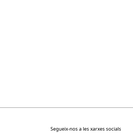
ia
Fundació Palau
Actualitzat el juny 2023
Segueix-nos a les xarxes socials