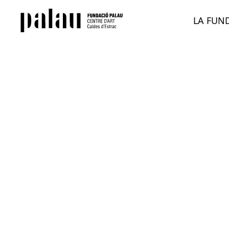
LA FUN
Poesia
1953
Assaig
Le salai
Assaig sobre Picasso
Montant
Articles
Teatre
Narrativa
1993
Pròlegs, col·laboracions,
presentacions i altres textos
Josep Pa
Traduccions realitzades
Associac