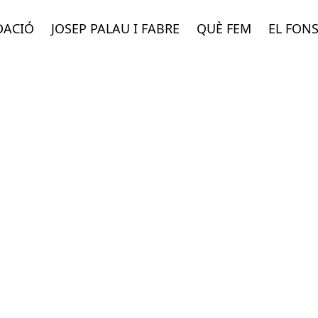
DACIÓ
JOSEP PALAU I FABRE
QUÈ FEM
EL FON
re de la peur.
Dirigit per Henri-Georges Clouzot. 
 i Charles Vanel. Basat en la novel·la de Georges
lau i Fabre.
VHS. Realització: Martí Rom. Barcelo
ió/Col·legi, núm. 12. Català.