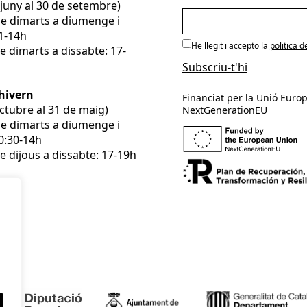
e juny al 30 de setembre)
De dimarts a diumenge i
11-14h
He llegit i accepto la
politica d
e dimarts a dissabte: 17-
’hivern
Financiat per la Unió Europ
’octubre al 31 de maig)
NextGenerationEU
De dimarts a diumenge i
10:30-14h
e dijous a dissabte: 17-19h