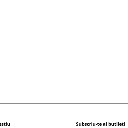
/caixaforumplus.org/v/tota-poesia-es-alquim
estiu
Subscriu-te al butlletí