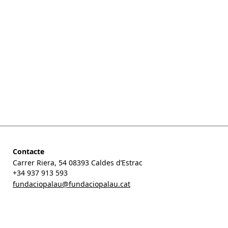
Josep Palau i Fabre. El Monstre i altres escrits
autobiogràfics.
Barcelona: Galàxia Gutenberg/Cercle
de Lectors, 2008. [Edició i pròleg de Julià Guillamon].
Fundació Palau
Actualitzat el juliol de 2019
Contacte
Carrer Riera, 54 08393 Caldes d’Estrac
+34 937 913 593
fundaciopalau@fundaciopalau.cat